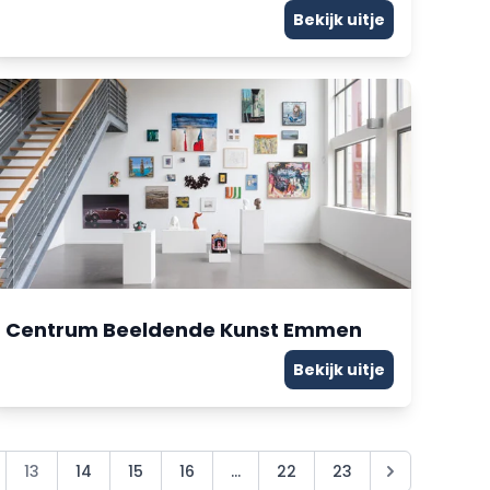
Bekijk uitje
Centrum Beeldende Kunst Emmen
Bekijk uitje
13
14
15
16
...
22
23