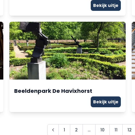
Bekijk uitje
Beeldenpark De Havixhorst
Bekijk uitje
1
2
...
10
11
12