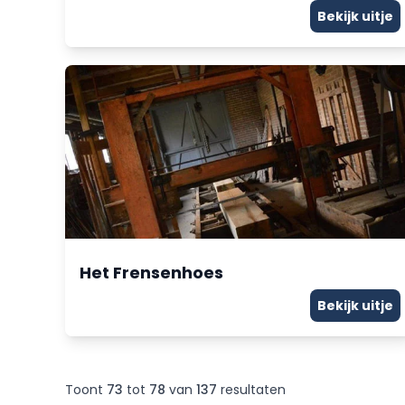
Bekijk uitje
Het Frensenhoes
Bekijk uitje
Toont
73
tot
78
van
137
resultaten