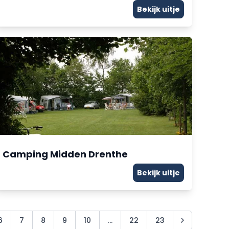
Bekijk uitje
Camping Midden Drenthe
Bekijk uitje
6
7
8
9
10
...
22
23