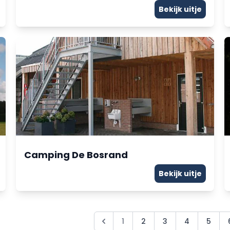
Bekijk uitje
Camping De Bosrand
Bekijk uitje
1
2
3
4
5