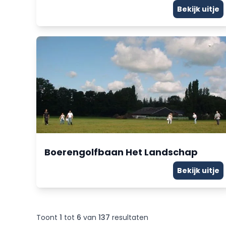
Bekijk uitje
Boerengolfbaan Het Landschap
Bekijk uitje
Toont
1
tot
6
van
137
resultaten